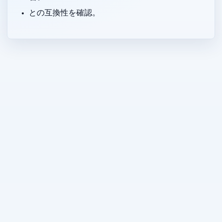
Obsidian, TradingView, Orion Browser, Floorp, Jump Desktop との互換性を確認。