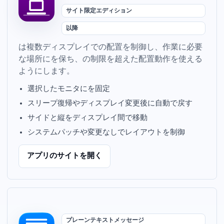
Web サイト限定 Pro エディション
macOS 10.9 以降
DockLock Pro は複数ディスプレイで Dock の配置を制御し、作業に必要
な場所に Dock を保ち、App Store の制限を超えた配置動作を使える
ようにします。
選択したモニタに Dock を固定
スリープ復帰やディスプレイ変更後に自動で戻す
サイド Dock と縦 Dock をディスプレイ間で移動
システムパッチや SIP 変更なしで Dock レイアウトを制御
アプリの Web サイトを開く
プレーンテキストメッセージ