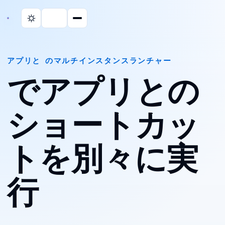
アプリと WEB のマルチインスタンスランチャー
Mac でアプリと Web の
ショートカッ
トを別々に実
行