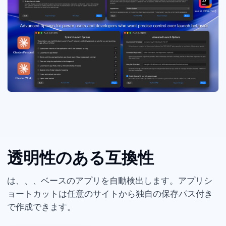
透明性のある互換性
Parall は Eclipse、Chrome、Firefox、ToDesktop ベースのアプリを自動検出します。Web アプリシ
ョートカットは任意の Web サイト URL から独自の保存パス付き
で作成できます。