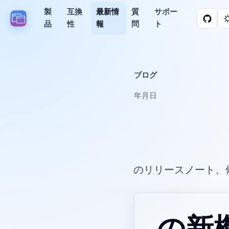
製
互換
最新情
質
サポー
品
性
報
問
ト
ブログ
2026年4月27日
Parall のリリース