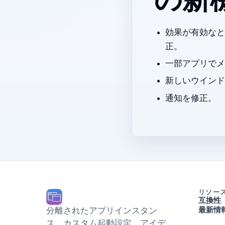
v2.2.2 
Dock 効果
正。
一部アプリでメ
新しいウインドウ
WhatsApp 通知を修正。
リソー
互換性
分離されたアプリインスタン
最新情
ス、カスタム起動設定、Dock アイデ