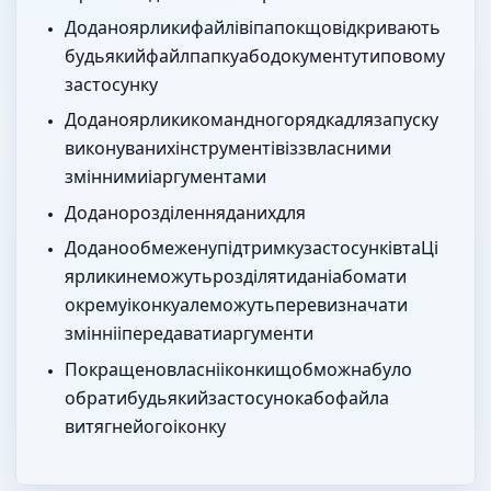
Додано ярлики файлів і папок, що відкривають
будь-який файл, папку або документ у типовому
застосунку.
Додано ярлики командного рядка для запуску
виконуваних інструментів із Dock з власними
змінними і аргументами.
Додано розділення даних для Google Antigravity.
Додано обмежену підтримку застосунків iOS та iPadOS. Ці
ярлики не можуть розділяти дані або мати
окрему Dock-іконку, але можуть перевизначати
змінні і передавати аргументи.
Покращено власні іконки, щоб можна було
обрати будь-який застосунок або файл, а Parall
витягне його іконку.