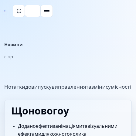
Новини
28 січ. 2026 р.
Нотатки до випуску, виправлення та зміни сумісності Parall.
Що нового у v2.0.0
Додано Dock-ефекти з анімаціями та візуальними
ефектами для кожного ярлика.