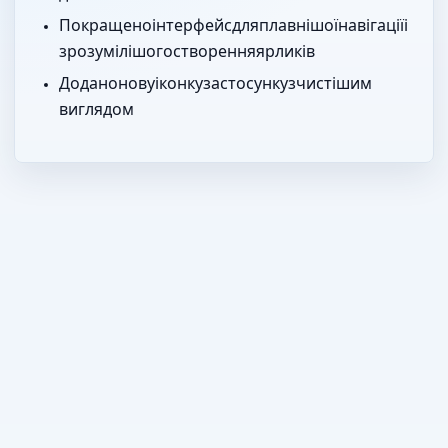
Покращено інтерфейс для плавнішої навігації і
зрозумілішого створення ярликів.
Додано нову іконку застосунку з чистішим
виглядом.