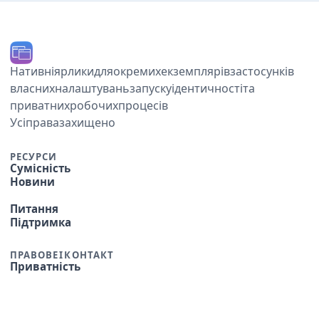
Нативні macOS-ярлики для окремих екземплярів застосунків,
власних налаштувань запуску, Dock-ідентичності та
приватних робочих процесів.
© 2026 Ihor July. Усі права захищено.
РЕСУРСИ
Сумісність
Новини
Питання
Підтримка
ПРАВОВЕ І КОНТАКТ
Приватність
Умови