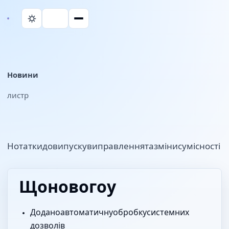
Новини
11 лист. 2025 р.
Нотатки до випуску, виправлення та зміни сумісності Parall.
Що нового у 1.0.8
Додано автоматичну обробку системних
дозволів.