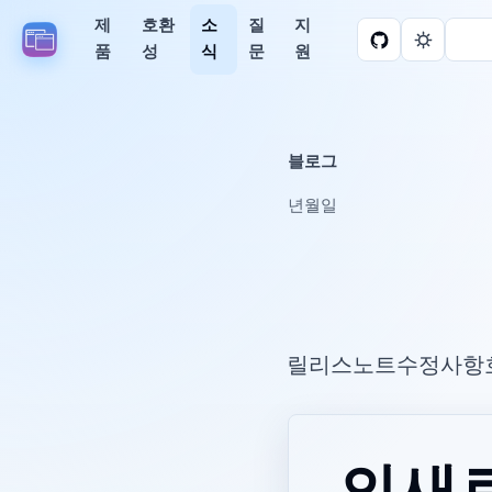
제
호환
소
질
지
품
성
식
문
원
블로그
2026년 5월 27일
Parall 릴리스 노트, 수정